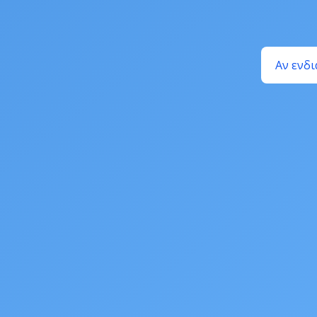
Αν ενδι